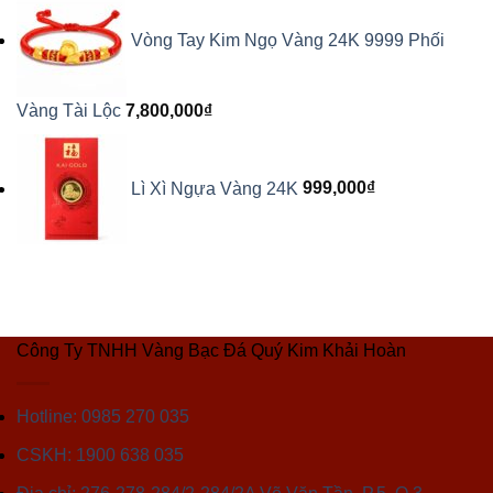
Vòng Tay Kim Ngọ Vàng 24K 9999 Phối
Vàng Tài Lộc
7,800,000
₫
Lì Xì Ngựa Vàng 24K
999,000
₫
Công Ty TNHH Vàng Bạc Đá Quý Kim Khải Hoàn
Hotline: 0985 270 035
CSKH: 1900 638 035