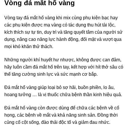
Vòng đá mắt hổ vàng
Vòng tay đá mắt hổ vàng khi mix cùng phụ kiện bạc hay
các phụ kiện được mạ vàng có tác dụng thu hút tài lộc,
kích thích sự tự tin, duy trì và tăng quyết tâm của người sử
dụng, nâng cao năng lực hành động, đối mặt và vượt qua
mọi khó khăn thử thách.
Những người khí huyết hư nhược, không được can đảm,
hãy luôn cầm đá mắt hổ trên tay, kết hợp với hít thở sâu có
thể tăng cường sinh lực và sức mạnh cơ bắp.
Đá mắt hổ vàng giúp loại bỏ sợ hãi, buồn phiền, lo âu,
hoang tưởng … là vị thuốc chữa bệnh thần kinh hiệu quả.
Đá mắt hổ vàng còn được dùng để chữa các bệnh về cổ
họng, các bệnh về mắt và khả năng sinh sản. Đồng thời
củng cố cột sống, đào thải độc tố và giảm đau nhức.