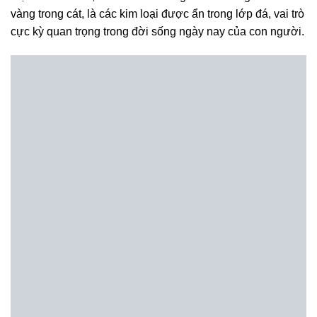
vàng trong cát, là các kim loại được ẩn trong lớp đá, vai trò
cực kỳ quan trọng trong đời sống ngày nay của con người.