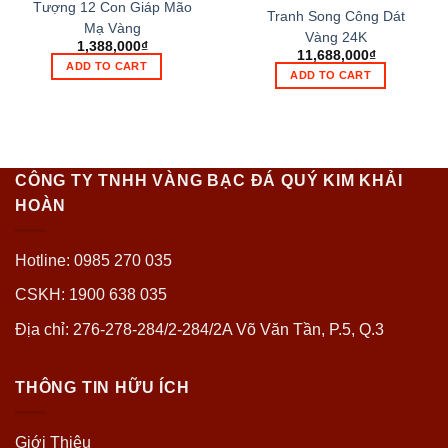
Tượng 12 Con Giáp Mão
Tranh Song Công Dát
Mạ Vàng
Vàng 24K
1,388,000
₫
11,688,000
₫
ADD TO CART
ADD TO CART
CÔNG TY TNHH VÀNG BẠC ĐÁ QUÝ KIM KHẢI
HOÀN
Hotline: 0985 270 035
CSKH: 1900 638 035
Địa chỉ: 276-278-284/2-284/2A Võ Văn Tần, P.5, Q.3
THÔNG TIN HỮU ÍCH
Giới Thiệu